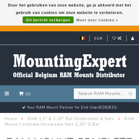
Door het gebruiken van onze website, ga je akkoord met het
gebruik van cookies om onze website te verbeteren.
GARMIN GPS met een superkorting tot 50%? Klik hier!
Dit bericht verbergen
Meer over cookies »
EUR
(0)
Your RAM Mount Partner for End-User/B2B/B2G
Home
RAM 1,5" & 2,25" Bal Onderdelen & Sets
RAM
Mount Complete Universele Sets 2,25" D Bal