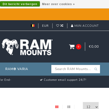
Dit bericht verbergen
Meer over cookies »
EUR
MIJN ACCOUNT
€0,00
0
RAM® VARIA
for End-
Customer email support 24/7!