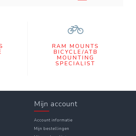
S
RAM MOUNTS
E
BICYCLE/ATB
MOUNTING
SPECIALIST
Mijn account
Account informatie
Mijn bestellingen