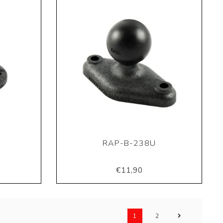
RAP-B-238U
€11,90
1
2