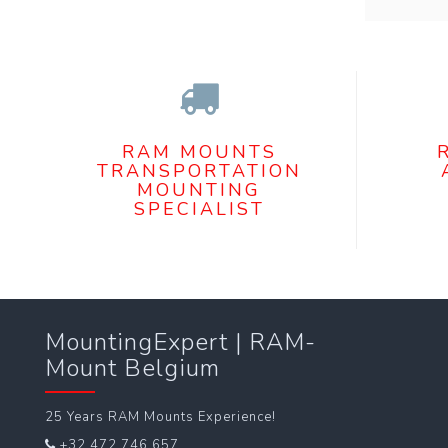
RAM MOUNTS
TRANSPORTATION
MOUNTING
SPECIALIST
MountingExpert | RAM-
Mount Belgium
25 Years RAM Mounts Experience!
+32 472 746 657