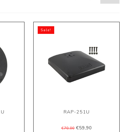
Sale!
1U
RAP-251U
€59,90
€70,00