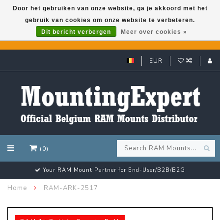
Door het gebruiken van onze website, ga je akkoord met het
gebruik van cookies om onze website te verbeteren.
GARMIN GPS met een superkorting tot 50%? Klik hier!
Dit bericht verbergen
Meer over cookies »
EUR
(0)
Your RAM Mount Partner for End-User/B2B/B2G
Home
RAM-ARK-2517