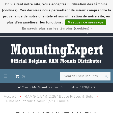
En visitant notre site, vous acceptez l'utilisation des témoins
(cookies). Ces derniers nous permettent de mieux comprendre la
GARMIN GPS met een superkorting tot 50%? Klik hier!
provenance de notre clientèle et son utilisation de notre site, en
plus d'en améliorer les fonctions.
Masquer ce message
En savoir plus sur les témoins (cookies) »
EUR
(0)
Your RAM Mount Partner for End-User/B2B/B2G
Accueil
RAM® 1,5" & 2,25" Boule Pièces & Sets
RAM Mount Varia pour 1,5" C Boulle