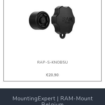
RAP-S-KNOB5U
€20,90
MountingExpert | RAM-Mount
Belgium