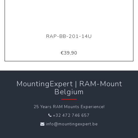
RAP-BB-201-14U
€39,90
MountingExpert | RAM-Mount
Belgium
25 Years RAM Mounts Experience!
+32 472 746 657
info@mountingexpert.be