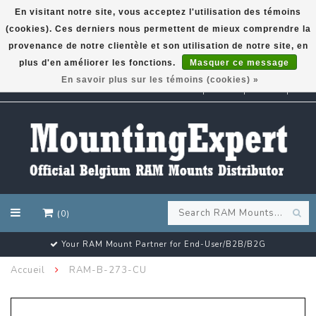
En visitant notre site, vous acceptez l'utilisation des témoins
(cookies). Ces derniers nous permettent de mieux comprendre la
GARMIN GPS met een superkorting tot 50%? Klik hier!
provenance de notre clientèle et son utilisation de notre site, en
plus d'en améliorer les fonctions.
Masquer ce message
En savoir plus sur les témoins (cookies) »
EUR
(0)
Customer email support 24/7!
Accueil
RAM-B-273-CU