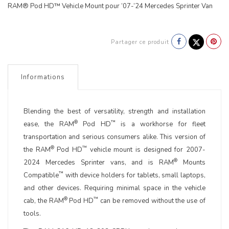
RAM® Pod HD™ Vehicle Mount pour ’07-’24 Mercedes Sprinter Van
Partager ce produit
Informations
Blending the best of versatility, strength and installation
®
™
ease, the RAM
Pod HD
is a workhorse for fleet
transportation and serious consumers alike. This version of
®
™
the RAM
Pod HD
vehicle mount is designed for 2007-
®
2024 Mercedes Sprinter vans, and is RAM
Mounts
™
Compatible
with device holders for tablets, small laptops,
and other devices. Requiring minimal space in the vehicle
®
™
cab, the RAM
Pod HD
can be removed without the use of
tools.