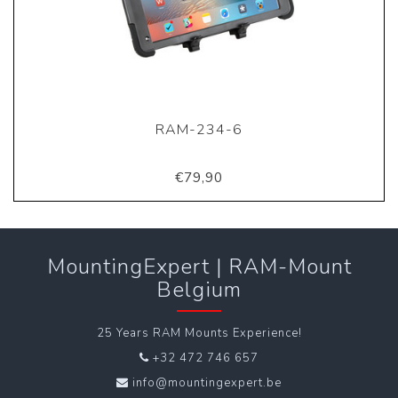
RAM-234-6
€79,90
MountingExpert | RAM-Mount
Belgium
25 Years RAM Mounts Experience!
+32 472 746 657
info@mountingexpert.be