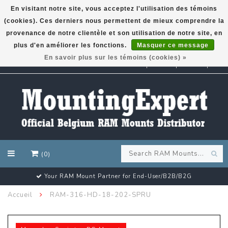
En visitant notre site, vous acceptez l'utilisation des témoins
(cookies). Ces derniers nous permettent de mieux comprendre la
GARMIN GPS met een superkorting tot 50%? Klik hier!
provenance de notre clientèle et son utilisation de notre site, en
plus d'en améliorer les fonctions.
Masquer ce message
En savoir plus sur les témoins (cookies) »
EUR
(0)
2G
Customer email support 24/7!
Accueil
RAM-316-HD-18-202-SPRU