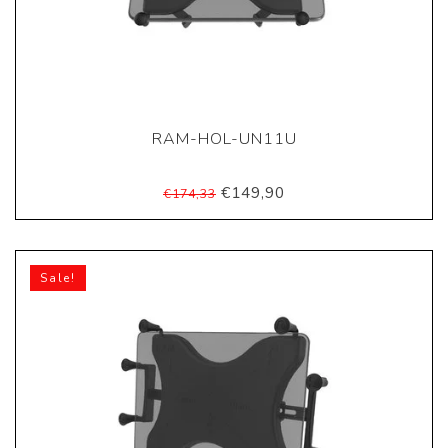
RAM-HOL-UN11U
€149,90
€174,33
Sale!