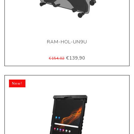
RAM-HOL-UN9U
€139,90
€154,02
New!