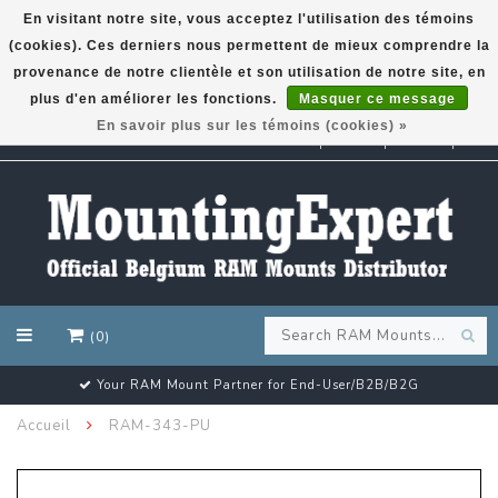
En visitant notre site, vous acceptez l'utilisation des témoins
(cookies). Ces derniers nous permettent de mieux comprendre la
GARMIN GPS met een superkorting tot 50%? Klik hier!
provenance de notre clientèle et son utilisation de notre site, en
plus d'en améliorer les fonctions.
Masquer ce message
En savoir plus sur les témoins (cookies) »
EUR
(0)
Your RAM Mount Partner for End-User/B2B/B2G
Accueil
RAM-343-PU