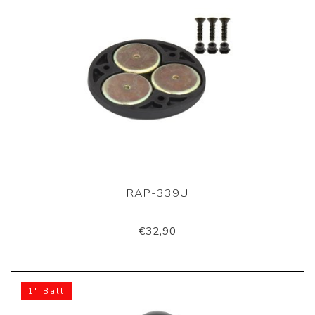
RAP-339U
€32,90
1" Ball