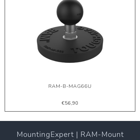
RAM-B-MAG66U
€56,90
MountingExpert | RAM-Mount