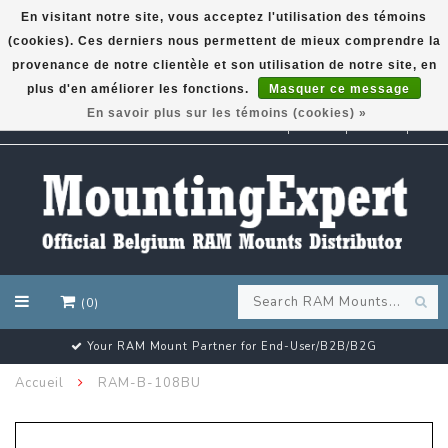
En visitant notre site, vous acceptez l'utilisation des témoins
(cookies). Ces derniers nous permettent de mieux comprendre la
GARMIN GPS met een superkorting tot 50%? Klik hier!
provenance de notre clientèle et son utilisation de notre site, en
plus d'en améliorer les fonctions.
Masquer ce message
En savoir plus sur les témoins (cookies) »
EUR
(0)
Your RAM Mount Partner for End-User/B2B/B2G
Accueil
RAM-B-108BU