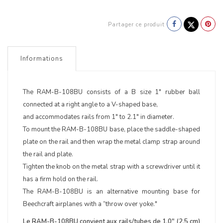
Partager ce produit
Informations
The RAM-B-108BU consists of a B size 1" rubber ball
connected at a right angle to a V-shaped base,
and accommodates rails from 1" to 2.1" in diameter.
To mount the RAM-B-108BU base, place the saddle-shaped
plate on the rail and then wrap the metal clamp strap around
the rail and plate.
Tighten the knob on the metal strap with a screwdriver until it
has a firm hold on the rail.
The RAM-B-108BU is an alternative mounting base for
Beechcraft airplanes with a “throw over yoke."
Le RAM-B-108BU convient aux rails/tubes de 1,0" (2,5 cm)