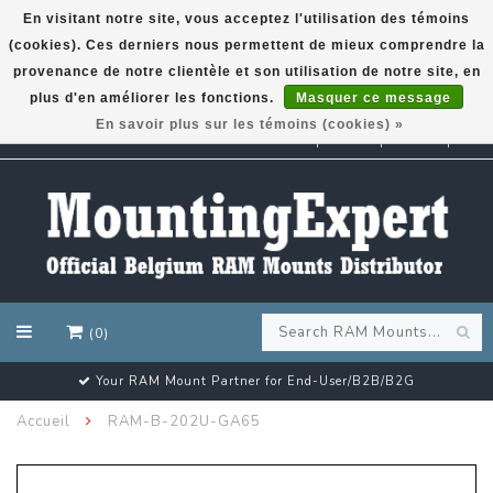
En visitant notre site, vous acceptez l'utilisation des témoins
(cookies). Ces derniers nous permettent de mieux comprendre la
GARMIN GPS met een superkorting tot 50%? Klik hier!
provenance de notre clientèle et son utilisation de notre site, en
plus d'en améliorer les fonctions.
Masquer ce message
En savoir plus sur les témoins (cookies) »
EUR
(0)
Your RAM Mount Partner for End-User/B2B/B2G
Accueil
RAM-B-202U-GA65