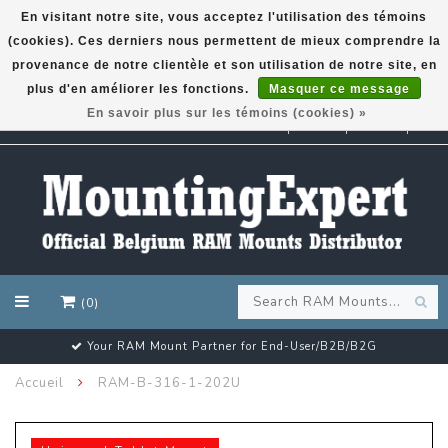
En visitant notre site, vous acceptez l'utilisation des témoins
(cookies). Ces derniers nous permettent de mieux comprendre la
GARMIN GPS met een superkorting tot 50%? Klik hier!
provenance de notre clientèle et son utilisation de notre site, en
plus d'en améliorer les fonctions.
Masquer ce message
En savoir plus sur les témoins (cookies) »
EUR
(0)
Your RAM Mount Partner for End-User/B2B/B2G
Accueil
RAM-B-316-1-202U