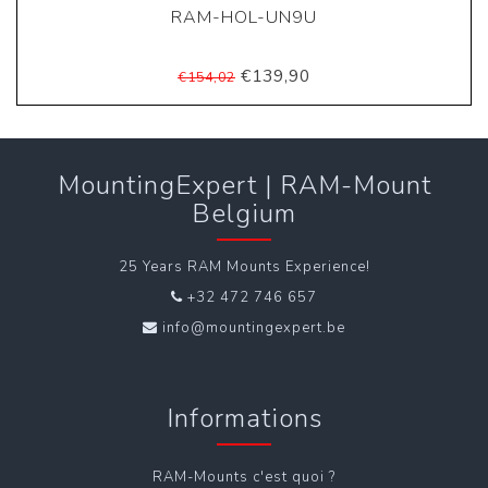
RAM-HOL-UN9U
€139,90
€154,02
MountingExpert | RAM-Mount
Belgium
25 Years RAM Mounts Experience!
+32 472 746 657
info@mountingexpert.be
Informations
RAM-Mounts c'est quoi ?