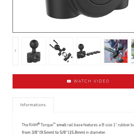
WATCH VIDEO
Informations
®
™
The RAM
Torque
small
rail base features a B size 1” rubber 
from 3/8”(9,5mm) to 5/8”(15,8mm)
in diameter.