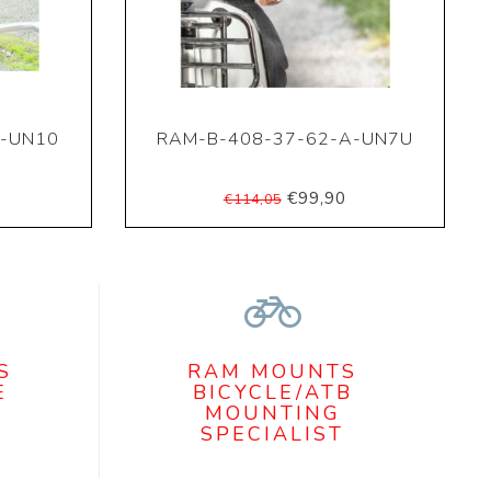
A-UN10
RAM-B-408-37-62-A-UN7U
€99,90
€114,05
S
RAM MOUNTS
E
BICYCLE/ATB
MOUNTING
SPECIALIST