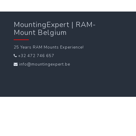
MountingExpert | RAM-
Mount Belgium
25 Years RAM Mounts Experience!
+32 472 746 657
info@mountingexpert.be