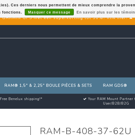
okies). Ces derniers nous permettent de mieux comprendre la provenan
s fonctions.
Masquer ce message
En savoir plus sur les témoin
GARMIN GPS met een superkorting tot 50%? Klik hier!
RAM® 1,5" & 2,25" BOULE PIÈCES & SETS
RAM GDS®
Free Benelux shipping!*
Your RAM Mount Partner 
User/B2B/B2G
RAM-B-408-37-62U