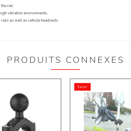
the rail.
 high vibration environments.
ails as well as vehicle headrests
PRODUITS CONNEXES
Sale!