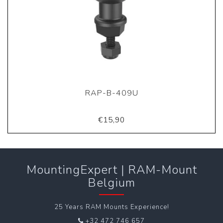
RAP-B-409U
€15,90
MountingExpert | RAM-Mount
Belgium
25 Years RAM Mounts Experience!
+32 472 746 657