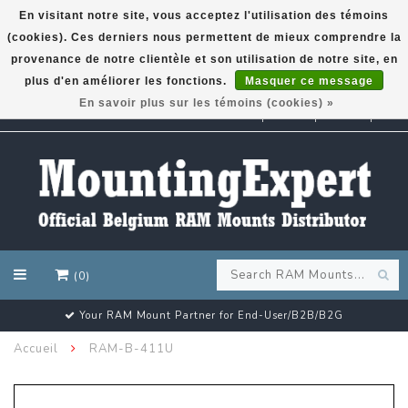
En visitant notre site, vous acceptez l'utilisation des témoins
(cookies). Ces derniers nous permettent de mieux comprendre la
GARMIN GPS met een superkorting tot 50%? Klik hier!
provenance de notre clientèle et son utilisation de notre site, en
plus d'en améliorer les fonctions.
Masquer ce message
En savoir plus sur les témoins (cookies) »
EUR
(0)
Your RAM Mount Partner for End-User/B2B/B2G
Accueil
RAM-B-411U