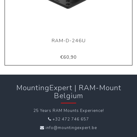
RAM-D-246U
€60,90
MountingExpert | RAM-Mount
Belgium
25 Years RAM Mounts Experience!
+32 472 746 657
info@mountingexpert.be