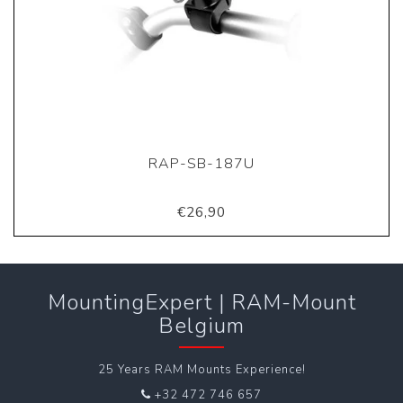
RAP-SB-187U
€26,90
MountingExpert | RAM-Mount
Belgium
25 Years RAM Mounts Experience!
+32 472 746 657