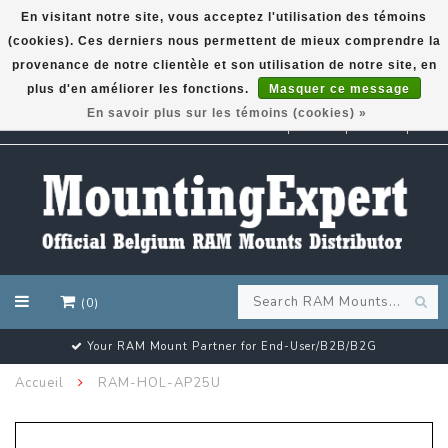
En visitant notre site, vous acceptez l'utilisation des témoins
(cookies). Ces derniers nous permettent de mieux comprendre la
GARMIN GPS met een superkorting tot 50%? Klik hier!
provenance de notre clientèle et son utilisation de notre site, en
plus d'en améliorer les fonctions.
Masquer ce message
En savoir plus sur les témoins (cookies) »
EUR
(0)
Your RAM Mount Partner for End-User/B2B/B2G
Accueil
RAM-HOL-AP25U