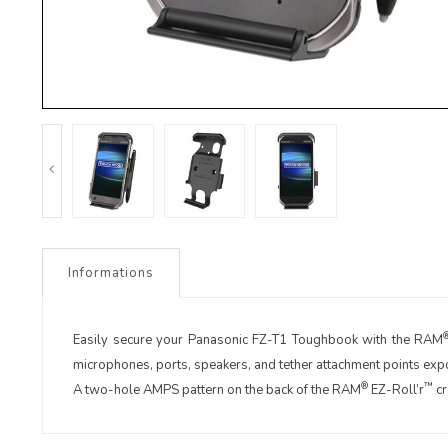
Informations
Easily secure your Panasonic FZ-T1 Toughbook with the RAM
microphones, ports, speakers, and tether attachment points exp
®
™
A two-hole AMPS pattern on the back of the RAM
EZ-Roll’r
cr