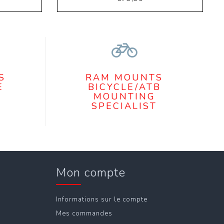
S
RAM MOUNTS
E
BICYCLE/ATB
MOUNTING
SPECIALIST
Mon compte
Informations sur le compte
Mes commandes