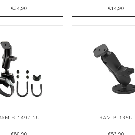
€34,90
€14,90
RAM-B-149Z-2U
RAM-B-138U
€80,90
€53,90