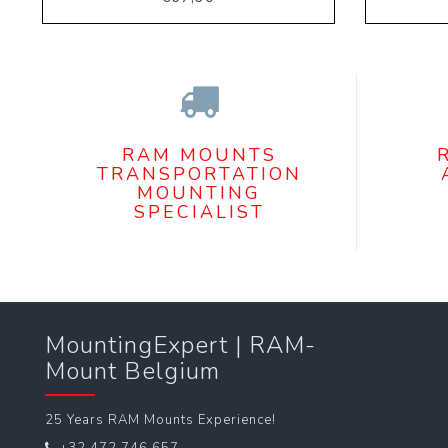
RAM MOUNTS
TRANSPORTATION
MOUNTING
SPECIALIST
MountingExpert | RAM-
Mount Belgium
25 Years RAM Mounts Experience!
+32 472 746 657