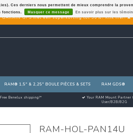
okies). Ces derniers nous permettent de mieux comprendre la provenan
s fonctions.
Masquer ce message
En savoir plus sur les témoin
GARMIN GPS met een superkorting tot 50%? Klik hier!
RAM® 1,5" & 2,25" BOULE PIÈCES & SETS
RAM GDS®
Free Benelux shipping!*
Your RAM Mount Partner 
User/B2B/B2G
RAM-HOL-PAN14U