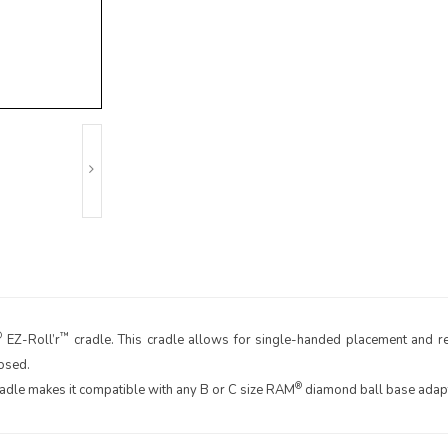
®
™
EZ-Roll’r
cradle. This cradle allows for single-handed placement and re
osed.
®
adle makes it compatible with any B or C size RAM
diamond ball base adapte