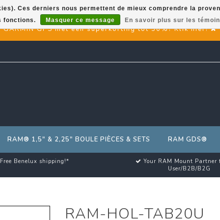
okies). Ces derniers nous permettent de mieux comprendre la provenan
s fonctions.
Masquer ce message
En savoir plus sur les témoin
GARMIN GPS met een superkorting tot 50%? Klik hier!
RAM® 1,5" & 2,25" BOULE PIÈCES & SETS
RAM GDS®
Free Benelux shipping!*
Your RAM Mount Partner 
User/B2B/B2G
RAM-HOL-TAB20U