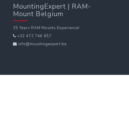
MountingExpert | RAM-
Mount Belgium
25 Years RAM Mounts Experience!
+32 472 746 657
info@mountingexpert.be