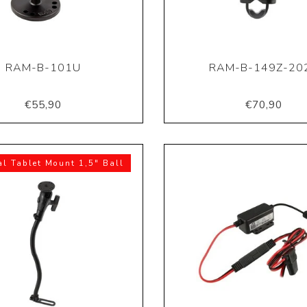
RAM-B-101U
RAM-B-149Z-20
€55,90
€70,90
al Tablet Mount 1,5" Ball