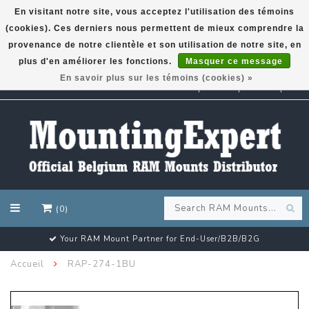
En visitant notre site, vous acceptez l'utilisation des témoins
(cookies). Ces derniers nous permettent de mieux comprendre la
GARMIN GPS met een superkorting tot 50%? Klik hier!
provenance de notre clientèle et son utilisation de notre site, en
plus d'en améliorer les fonctions.
Masquer ce message
En savoir plus sur les témoins (cookies) »
EUR
(0)
Your RAM Mount Partner for End-User/B2B/B2G
Accueil
RAP-274-1BU