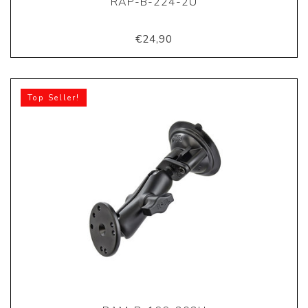
RAP-B-224-2U
€24,90
Top Seller!