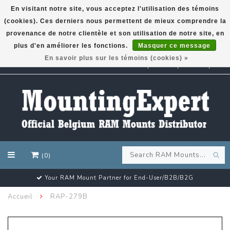
En visitant notre site, vous acceptez l'utilisation des témoins
(cookies). Ces derniers nous permettent de mieux comprendre la
GARMIN GPS met een superkorting tot 50%? Klik hier!
provenance de notre clientèle et son utilisation de notre site, en
plus d'en améliorer les fonctions.
Masquer ce message
En savoir plus sur les témoins (cookies) »
EUR
(0)
Your RAM Mount Partner for End-User/B2B/B2G
Accueil
RAP-279B