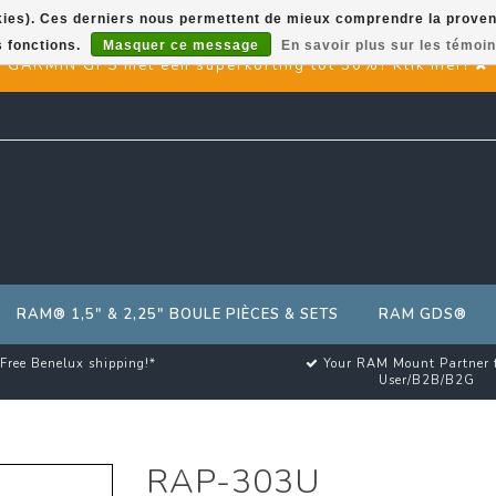
okies). Ces derniers nous permettent de mieux comprendre la provenan
s fonctions.
Masquer ce message
En savoir plus sur les témoin
GARMIN GPS met een superkorting tot 50%? Klik hier!
RAM® 1,5" & 2,25" BOULE PIÈCES & SETS
RAM GDS®
Free Benelux shipping!*
Your RAM Mount Partner 
User/B2B/B2G
RAP-303U