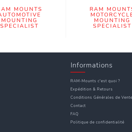
RAM MOUNTS
RAM MOUNT
AUTOMOTIVE
MOTORCYCL
MOUNTING
MOUNTING
SPECIALIST
SPECIALIST
Informations
RAM-Mounts c'est quoi ?
Expédition & Retours
Conditions Générales de Vent
Contact
FAQ
Politique de confidentialité