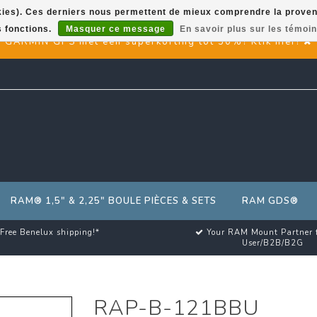
okies). Ces derniers nous permettent de mieux comprendre la provenan
s fonctions.
Masquer ce message
En savoir plus sur les témoin
GARMIN GPS met een superkorting tot 50%? Klik hier!
RAM® 1,5" & 2,25" BOULE PIÈCES & SETS
RAM GDS®
Free Benelux shipping!*
Your RAM Mount Partner 
User/B2B/B2G
RAP-B-121BBU