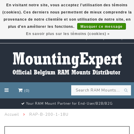
En visitant notre site, vous acceptez l'utilisation des témoins
(cookies). Ces derniers nous permettent de mieux comprendre la
GARMIN GPS met een superkorting tot 50%? Klik hier!
provenance de notre clientèle et son utilisation de notre site, en
plus d'en améliorer les fonctions.
Masquer ce message
En savoir plus sur les témoins (cookies) »
EUR
(0)
Your RAM Mount Partner for End-User/B2B/B2G
Accueil
RAP-B-200-1-18U