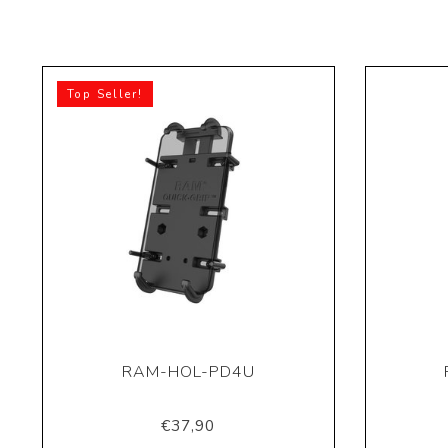
Top Seller!
RAM-HOL-PD4U
€37,90