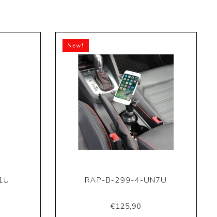
New!
1U
RAP-B-299-4-UN7U
€125,90