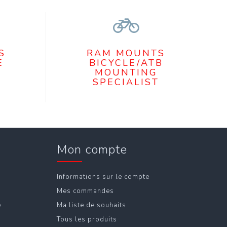
S
RAM MOUNTS
E
BICYCLE/ATB
MOUNTING
SPECIALIST
Mon compte
Informations sur le compte
Mes commandes
e
Ma liste de souhaits
Tous les produits