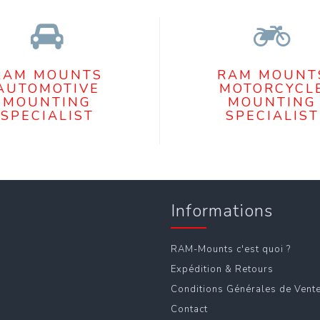
RAM MOUNTS
RAM MOUNT
AUTOMOTIVE
MOTORCYCL
MOUNTING
MOUNTING
SPECIALIST
SPECIALIST
Informations
RAM-Mounts c'est quoi ?
Expédition & Retours
Conditions Générales de Vent
Contact