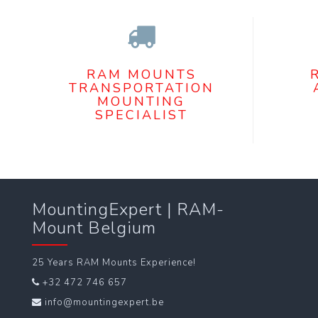
RAM MOUNTS
TRANSPORTATION
MOUNTING
SPECIALIST
MountingExpert | RAM-
Mount Belgium
25 Years RAM Mounts Experience!
+32 472 746 657
info@mountingexpert.be