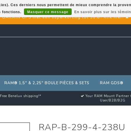
okies). Ces derniers nous permettent de mieux comprendre la provenan
s fonctions.
Masquer ce message
En savoir plus sur les témoin
GARMIN GPS met een superkorting tot 50%? Klik hier!
RAM® 1,5" & 2,25" BOULE PIÈCES & SETS
RAM GDS®
Free Benelux shipping!*
Your RAM Mount Partner 
User/B2B/B2G
RAP-B-299-4-238U