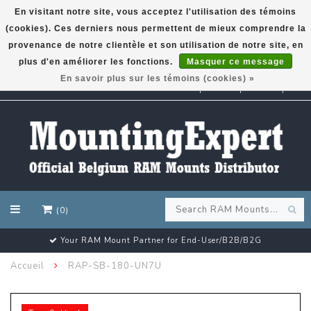
En visitant notre site, vous acceptez l'utilisation des témoins
(cookies). Ces derniers nous permettent de mieux comprendre la
GARMIN GPS met een superkorting tot 50%? Klik hier!
provenance de notre clientèle et son utilisation de notre site, en
plus d'en améliorer les fonctions.
Masquer ce message
En savoir plus sur les témoins (cookies) »
EUR
(0)
Your RAM Mount Partner for End-User/B2B/B2G
Accueil
RAP-SB-180-UN7U