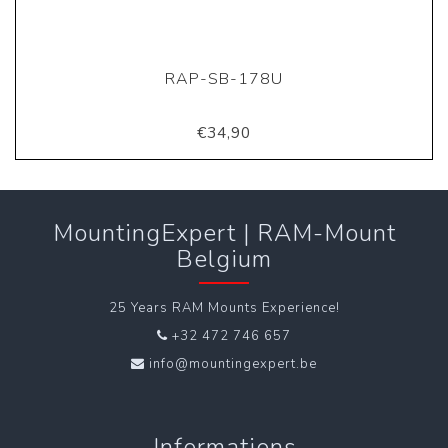
RAP-SB-178U
€34,90
MountingExpert | RAM-Mount
Belgium
25 Years RAM Mounts Experience!
+32 472 746 657
info@mountingexpert.be
Informations