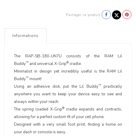
Partager ce produit
Informations
The RAP-SB-180-UN7U consists of the RAM Lil
™
®
Buddy
and universal X-Grip
cradle.
Minimalist in design yet incredibly useful is the RAM Lil
™
Buddy
mount!
™
Using an adhesive disk, put the Lil Buddy
practically
anywhere you want to keep your device easy to see and
always within your reach.
®
The spring loaded X-Grip
cradle expands and contracts,
allowing for a perfect custom fit of your cell phone.
Designed with a very small foot print, finding a home on
your dash or console is easy.