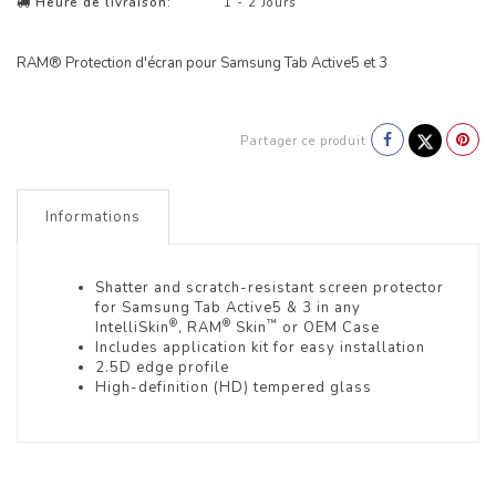
Heure de livraison:
1 - 2 Jours
RAM® Protection d'écran pour Samsung Tab Active5 et 3
Partager ce produit
Informations
Shatter and scratch-resistant screen protector
for Samsung Tab Active5 & 3 in any
®
®
™
IntelliSkin
, RAM
Skin
or OEM Case
Includes application kit for easy installation
2.5D edge profile
High-definition (HD) tempered glass