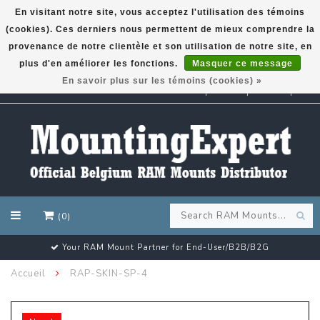
En visitant notre site, vous acceptez l'utilisation des témoins
(cookies). Ces derniers nous permettent de mieux comprendre la
GARMIN GPS met een superkorting tot 50%? Klik hier!
provenance de notre clientèle et son utilisation de notre site, en
plus d'en améliorer les fonctions.
Masquer ce message
En savoir plus sur les témoins (cookies) »
EUR
(0)
Your RAM Mount Partner for End-User/B2B/B2G
Accueil
RAP-SKIN-SP-4