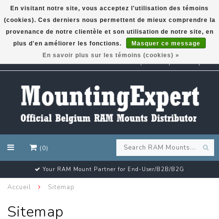
En visitant notre site, vous acceptez l'utilisation des témoins
(cookies). Ces derniers nous permettent de mieux comprendre la
GARMIN GPS met een superkorting tot 50%? Klik hier!
provenance de notre clientèle et son utilisation de notre site, en
plus d'en améliorer les fonctions.
Masquer ce message
En savoir plus sur les témoins (cookies) »
EUR
(0)
Your RAM Mount Partner for End-User/B2B/B2G
Accueil
Sitemap
Sitemap