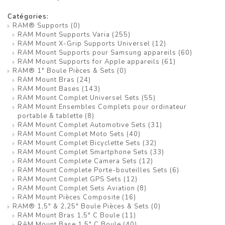
Catégories:
RAM® Supports
(0)
RAM Mount Supports Varia
(255)
RAM Mount X-Grip Supports Universel
(12)
RAM Mount Supports pour Samsung appareils
(60)
RAM Mount Supports for Apple appareils
(61)
RAM® 1" Boule Pièces & Sets
(0)
RAM Mount Bras
(24)
RAM Mount Bases
(143)
RAM Mount Complet Universel Sets
(55)
RAM Mount Ensembles Complets pour ordinateur
portable & tablette
(8)
RAM Mount Complet Automotive Sets
(31)
RAM Mount Complet Moto Sets
(40)
RAM Mount Complet Bicyclette Sets
(32)
RAM Mount Complet Smartphone Sets
(33)
RAM Mount Complete Camera Sets
(12)
RAM Mount Complete Porte-bouteilles Sets
(6)
RAM Mount Complet GPS Sets
(12)
RAM Mount Complet Sets Aviation
(8)
RAM Mount Pièces Composite
(16)
RAM® 1,5" & 2,25" Boule Pièces & Sets
(0)
RAM Mount Bras 1,5" C Boule
(11)
RAM Mount Base 1,5" C Boule
(40)