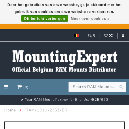
Door het gebruiken van onze website, ga je akkoord met het
gebruik van cookies om onze website te verbeteren.
GARMIN GPS met een superkorting tot 50%? Klik hier!
Dit bericht verbergen
Meer over cookies »
EUR
(0)
Your RAM Mount Partner for End-User/B2B/B2G
Home
RAM-101U-235Z-BR