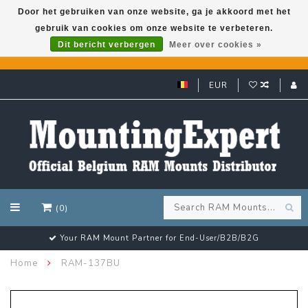
Door het gebruiken van onze website, ga je akkoord met het
gebruik van cookies om onze website te verbeteren.
GARMIN GPS met een superkorting tot 50%? Klik hier!
Dit bericht verbergen
Meer over cookies »
EUR
(0)
Your RAM Mount Partner for End-User/B2B/B2G
Home
RAM-137BU