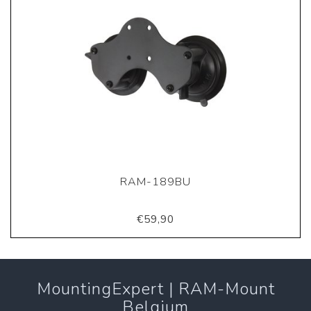
RAM-189BU
€59,90
MountingExpert | RAM-Mount
Belgium