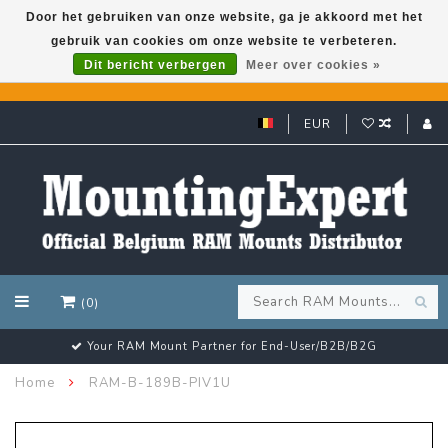
Door het gebruiken van onze website, ga je akkoord met het
gebruik van cookies om onze website te verbeteren.
GARMIN GPS met een superkorting tot 50%? Klik hier!
Dit bericht verbergen
Meer over cookies »
EUR
(0)
Your RAM Mount Partner for End-User/B2B/B2G
Home
RAM-B-189B-PIV1U