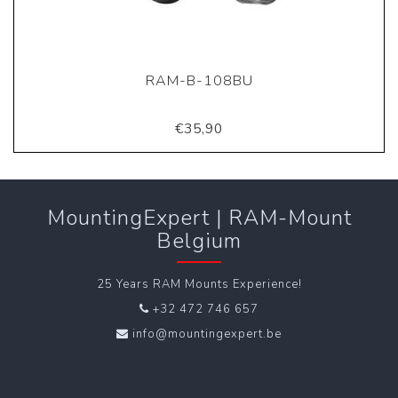
RAM-B-108BU
€35,90
MountingExpert | RAM-Mount
Belgium
25 Years RAM Mounts Experience!
+32 472 746 657
info@mountingexpert.be