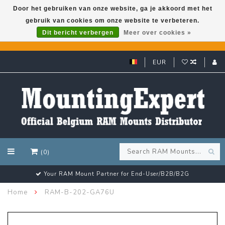
Door het gebruiken van onze website, ga je akkoord met het
gebruik van cookies om onze website te verbeteren.
GARMIN GPS met een superkorting tot 50%? Klik hier!
Dit bericht verbergen
Meer over cookies »
EUR
(0)
Customer email support 24/7!
Home
RAM-B-202-GA76U