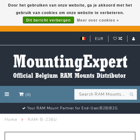
Door het gebruiken van onze website, ga je akkoord met het
gebruik van cookies om onze website te verbeteren.
GARMIN GPS met een superkorting tot 50%? Klik hier!
Dit bericht verbergen
Meer over cookies »
EUR
(0)
Your RAM Mount Partner for End-User/B2B/B2G
Home
RAM-B-236U