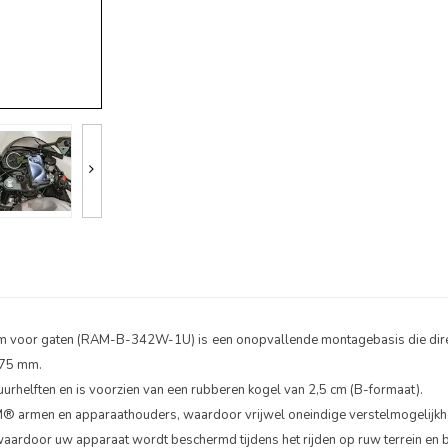
or gaten (RAM-B-342W-1U) is een onopvallende montagebasis die direct 
.75 mm.
tuurhelften en is voorzien van een rubberen kogel van 2,5 cm (B-formaat).
M® armen en apparaathouders, waardoor vrijwel oneindige verstelmogelijkhed
aardoor uw apparaat wordt beschermd tijdens het rijden op ruw terrein en b