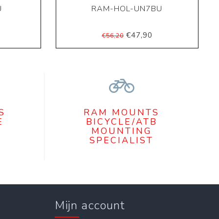
U
RAM-HOL-UN7BU
€47,90
€56,20
S
RAM MOUNTS
E
BICYCLE/ATB
MOUNTING
SPECIALIST
Mijn account