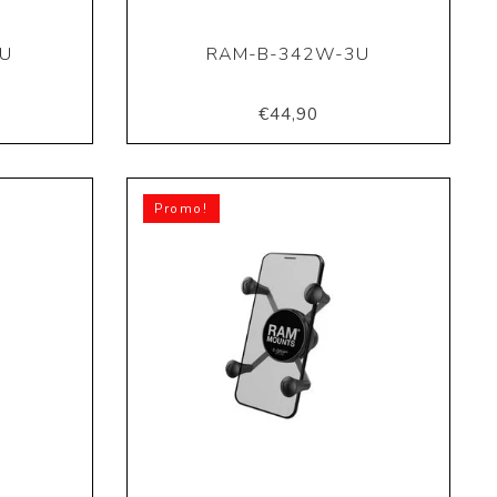
U
RAM-B-342W-3U
€44,90
Promo!