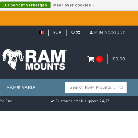
Dit bericht verbergen
Meer over cookies »
EUR
MIJN ACCOUNT
€0,00
0
RAM® VARIA
for End-
Customer email support 24/7!