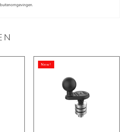
 buitenomgevingen.
EN
New!