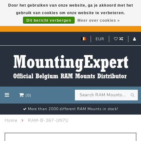
Door het gebruiken van onze website, ga je akkoord met het
gebruik van cookies om onze website te verbeteren.
GARMIN GPS met een superkorting tot 50%? Klik hier!
Dit bericht verbergen
Meer over cookies »
EUR
(0)
More than 2000 different RAM Mounts in stock!
Home
RAM-B-367-UN7U