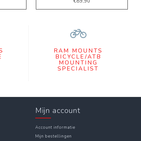
€89,90
S
RAM MOUNTS
E
BICYCLE/ATB
MOUNTING
SPECIALIST
Mijn account
Account informatie
Mijn bestellingen