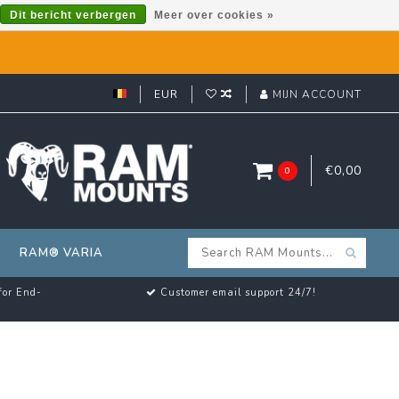
Dit bericht verbergen
Meer over cookies »
EUR
MIJN ACCOUNT
€0,00
0
RAM® VARIA
for End-
Customer email support 24/7!