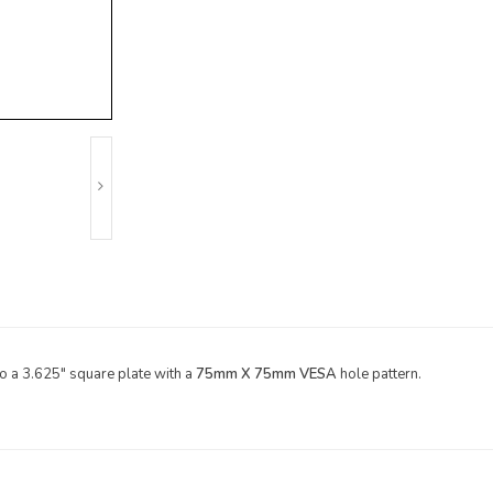
o a 3.625" square plate with a
75mm X 75mm VESA
hole pattern.