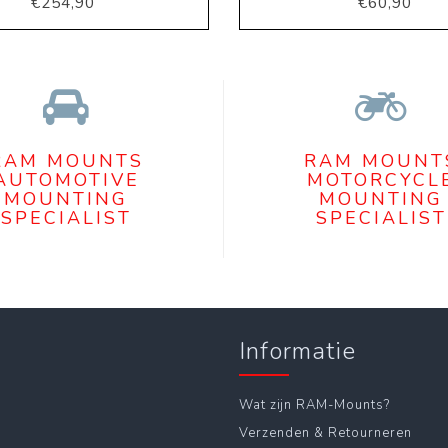
€254,90
€60,90
RAM MOUNTS
RAM MOUNT
AUTOMOTIVE
MOTORCYCL
MOUNTING
MOUNTING
SPECIALIST
SPECIALIST
Informatie
Wat zijn RAM-Mounts?
Verzenden & Retourneren