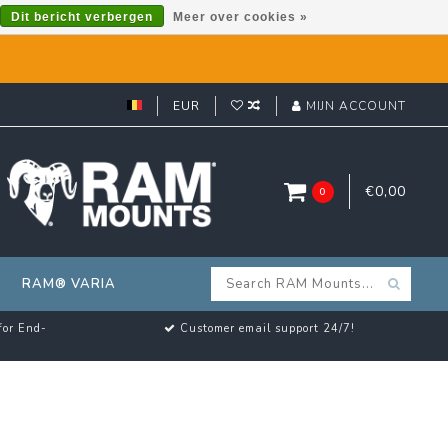
Dit bericht verbergen
Meer over cookies »
EUR
MIJN ACCOUNT
€0,00
0
RAM® VARIA
for End-
Customer email support 24/7!