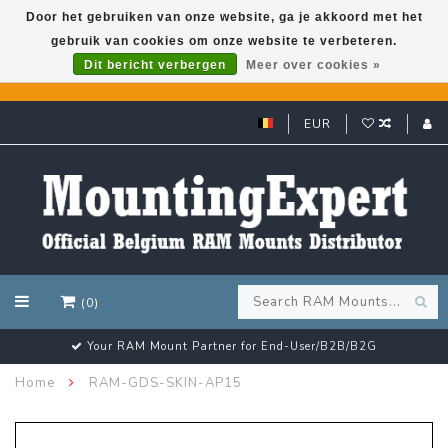
Door het gebruiken van onze website, ga je akkoord met het
gebruik van cookies om onze website te verbeteren.
GARMIN GPS met een superkorting tot 50%? Klik hier!
Dit bericht verbergen
Meer over cookies »
EUR
(0)
Customer email support 24/7!
Home
RAM-GDS-SKIN-AP15