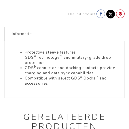
Deel dit product
Informatie
Protective sleeve features
®
™
GDS
Technology
and military-grade drop
protection
®
GDS
connector and docking contacts provide
charging and data sync capabilities
®
™
Compatible with select GDS
Docks
and
accessories
GERELATEERDE
PRODUCTEN