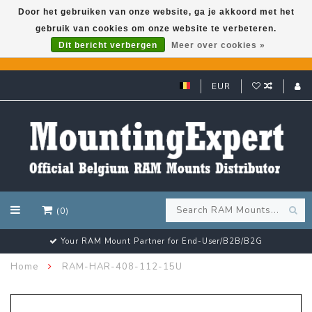
Door het gebruiken van onze website, ga je akkoord met het
gebruik van cookies om onze website te verbeteren.
GARMIN GPS met een superkorting tot 50%? Klik hier!
Dit bericht verbergen
Meer over cookies »
EUR
(0)
Your RAM Mount Partner for End-User/B2B/B2G
Home
RAM-HAR-408-112-15U