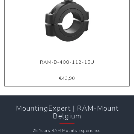
RAM-B-408-112-15U
€43,90
MountingExpert | RAM-Mount
Belgium
25 Years RAM Mounts Experience!