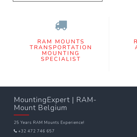
RAM MOUNTS
TRANSPORTATION
MOUNTING
SPECIALIST
MountingExpert | RAM-
Mount Belgium
25 Years RAM Mounts Experience!
+32 472 746 657