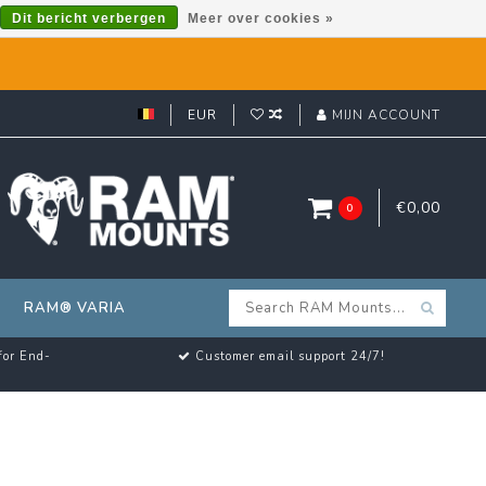
Dit bericht verbergen
Meer over cookies »
EUR
MIJN ACCOUNT
€0,00
0
RAM® VARIA
for End-
Customer email support 24/7!