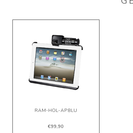
G
RAM-HOL-AP8LU
€99,90