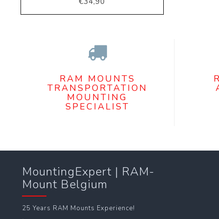
€34,90
RAM MOUNTS
TRANSPORTATION
MOUNTING
SPECIALIST
MountingExpert | RAM-
Mount Belgium
25 Years RAM Mounts Experience!