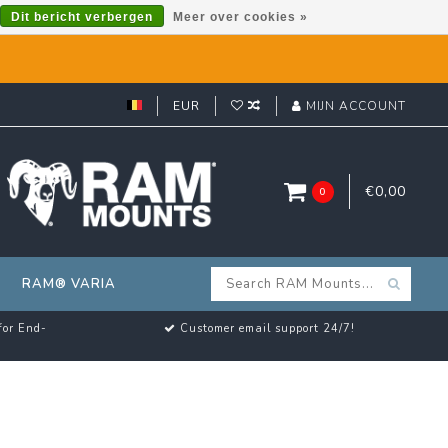
Dit bericht verbergen
Meer over cookies »
EUR
MIJN ACCOUNT
€0,00
0
RAM® VARIA
for End-
Customer email support 24/7!