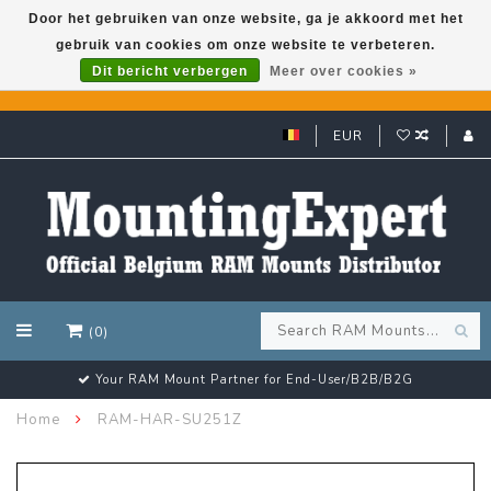
Door het gebruiken van onze website, ga je akkoord met het
gebruik van cookies om onze website te verbeteren.
GARMIN GPS met een superkorting tot 50%? Klik hier!
Dit bericht verbergen
Meer over cookies »
EUR
(0)
Customer email support 24/7!
Home
RAM-HAR-SU251Z