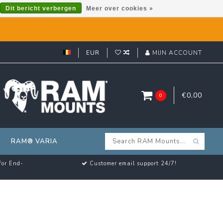
Dit bericht verbergen
Meer over cookies »
EUR
MIJN ACCOUNT
€0,00
0
RAM® VARIA
for End-
Customer email support 24/7!