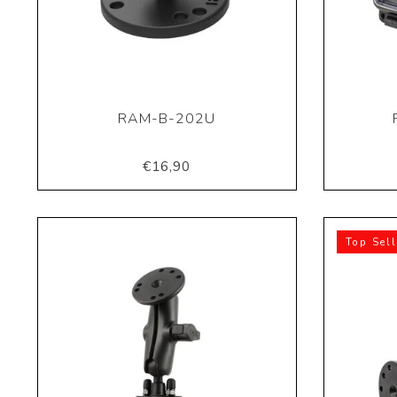
RAM-B-202U
€16,90
Top Sell