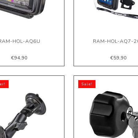
RAM-HOL-AQ6U
RAM-HOL-AQ7-2
€94,90
€59,90
er!
Sale!