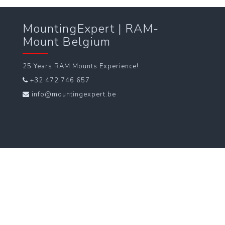
MountingExpert | RAM-
Mount Belgium
25 Years RAM Mounts Experience!
+32 472 746 657
info@mountingexpert.be