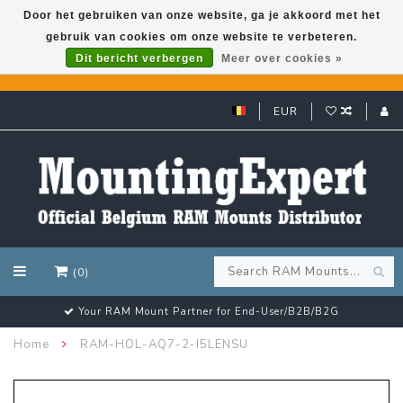
Door het gebruiken van onze website, ga je akkoord met het
gebruik van cookies om onze website te verbeteren.
GARMIN GPS met een superkorting tot 50%? Klik hier!
Dit bericht verbergen
Meer over cookies »
EUR
(0)
Your RAM Mount Partner for End-User/B2B/B2G
Home
RAM-HOL-AQ7-2-I5LENSU