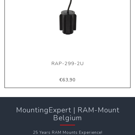
RAP-299-2U
€63,90
MountingExpert | RAM-Mount
Belgium
25 Years RAM Mounts Experience!