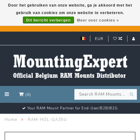
Door het gebruiken van onze website, ga je akkoord met het
gebruik van cookies om onze website te verbeteren.
GARMIN GPS met een superkorting tot 50%? Klik hier!
Dit bericht verbergen
Meer over cookies »
EUR
(0)
Your RAM Mount Partner for End-User/B2B/B2G
Home
RAM-HOL-GA35U