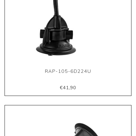
RAP-105-6D224U
€41,90