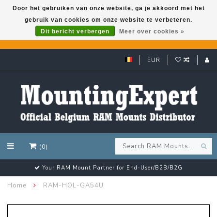
Door het gebruiken van onze website, ga je akkoord met het
gebruik van cookies om onze website te verbeteren.
GARMIN GPS met een superkorting tot 50%? Klik hier!
Dit bericht verbergen
Meer over cookies »
EUR
(0)
Your RAM Mount Partner for End-User/B2B/B2G
Home
RAM-HOL-GA54U