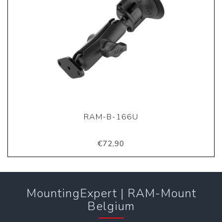
RAM-B-166U
€72,90
MountingExpert | RAM-Mount
Belgium