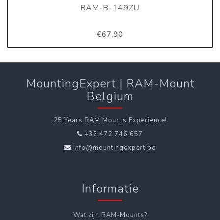
RAM-B-149ZU
€67,90
MountingExpert | RAM-Mount
Belgium
25 Years RAM Mounts Experience!
+32 472 746 657
info@mountingexpert.be
Informatie
Wat zijn RAM-Mounts?