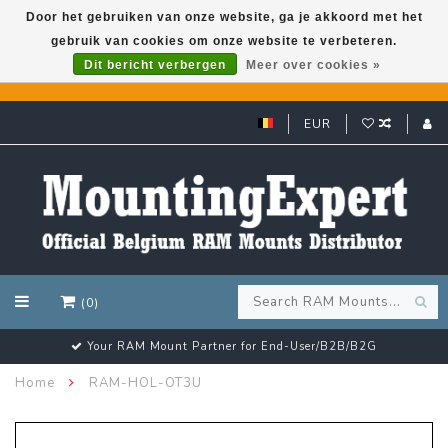
Door het gebruiken van onze website, ga je akkoord met het
gebruik van cookies om onze website te verbeteren.
GARMIN GPS met een superkorting tot 50%? Klik hier!
Dit bericht verbergen
Meer over cookies »
EUR
(0)
2G
Customer email support 24/7!
Home
RAM-HOL-OT3U