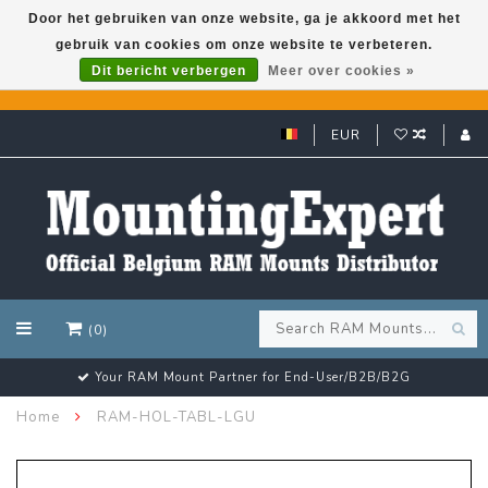
Door het gebruiken van onze website, ga je akkoord met het
gebruik van cookies om onze website te verbeteren.
GARMIN GPS met een superkorting tot 50%? Klik hier!
Dit bericht verbergen
Meer over cookies »
EUR
(0)
Your RAM Mount Partner for End-User/B2B/B2G
Home
RAM-HOL-TABL-LGU