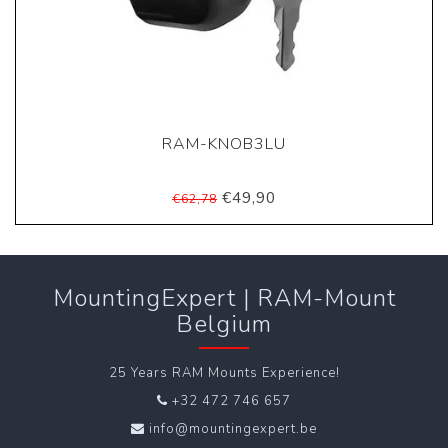
RAM-KNOB3LU
€49,90
€62,78
MountingExpert | RAM-Mount
Belgium
25 Years RAM Mounts Experience!
+32 472 746 657
info@mountingexpert.be