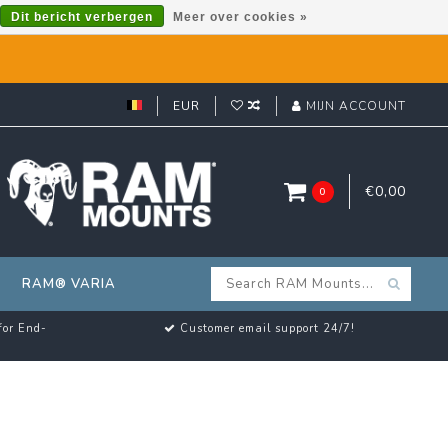
Dit bericht verbergen
Meer over cookies »
EUR
MIJN ACCOUNT
€0,00
0
RAM® VARIA
for End-
Customer email support 24/7!