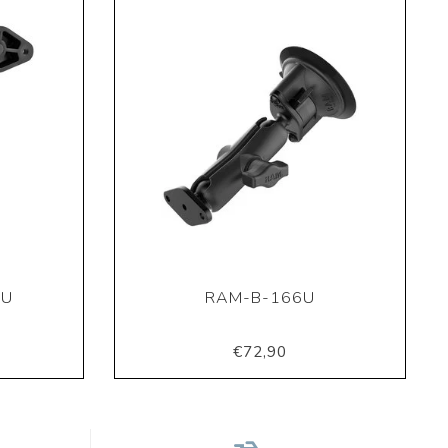
4U
RAM-B-166U
€72,90