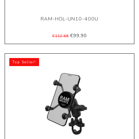
RAM-HOL-UN10-400U
€99,90
€112,68
Top Seller!