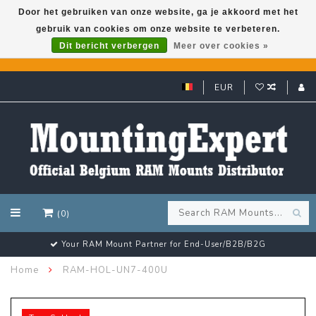
Door het gebruiken van onze website, ga je akkoord met het
gebruik van cookies om onze website te verbeteren.
GARMIN GPS met een superkorting tot 50%? Klik hier!
Dit bericht verbergen
Meer over cookies »
EUR
(0)
Customer email support 24/7!
Home
RAM-HOL-UN7-400U