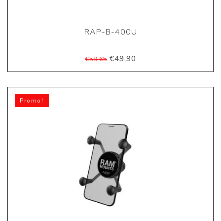
RAP-B-400U
€49,90
€58,65
Promo!