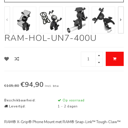
RAM-HOL-UN7-400U
€94,90
€105,80
Incl. btw
Beschikbaarheid:
Op voorraad
Levertijd:
1 - 2 dagen
RAM® X-Grip® Phone Mount met RAM® Snap-Link™ Tough-Claw™