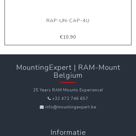
RAP-UN-CAP-4U
€10,90
MountingExpert | RAM-Mount
Belgium
25 Years RAM Mounts Experience!
+32 472 746 657
info@mountingexpert.be
Informatie