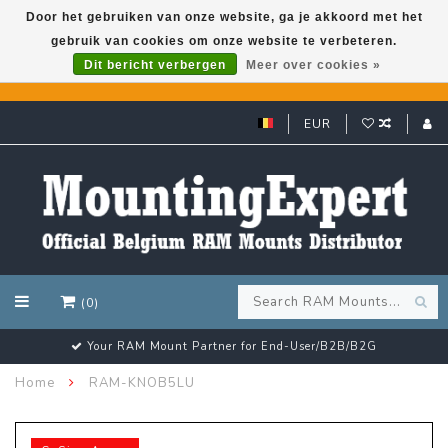
Door het gebruiken van onze website, ga je akkoord met het
gebruik van cookies om onze website te verbeteren.
GARMIN GPS met een superkorting tot 50%? Klik hier!
Dit bericht verbergen
Meer over cookies »
EUR
(0)
Your RAM Mount Partner for End-User/B2B/B2G
Home
RAM-KNOB5LU