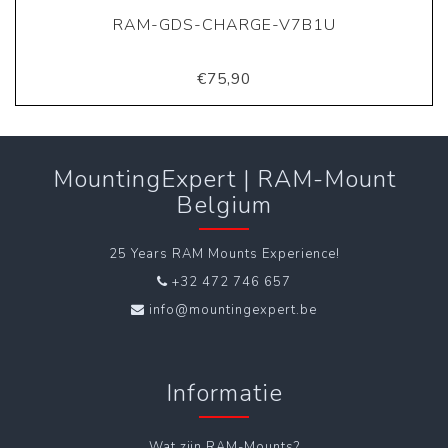
RAM-GDS-CHARGE-V7B1U
€75,90
MountingExpert | RAM-Mount
Belgium
25 Years RAM Mounts Experience!
+32 472 746 657
info@mountingexpert.be
Informatie
Wat zijn RAM-Mounts?