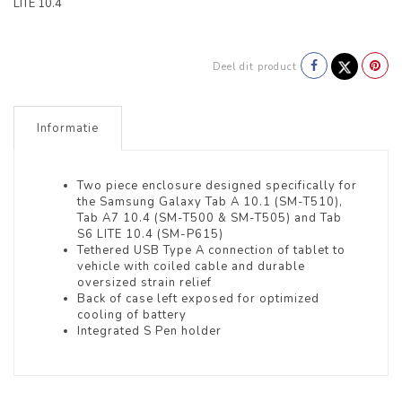
LITE 10.4
Deel dit product
Informatie
Two piece enclosure designed specifically for
the Samsung Galaxy Tab A 10.1 (SM-T510),
Tab A7 10.4 (SM-T500 & SM-T505) and Tab
S6 LITE 10.4 (SM-P615)
Tethered USB Type A connection of tablet to
vehicle with coiled cable and durable
oversized strain relief
Back of case left exposed for optimized
cooling of battery
Integrated S Pen holder