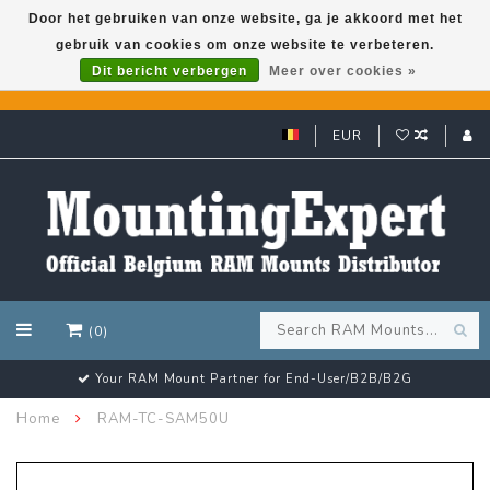
Door het gebruiken van onze website, ga je akkoord met het
gebruik van cookies om onze website te verbeteren.
GARMIN GPS met een superkorting tot 50%? Klik hier!
Dit bericht verbergen
Meer over cookies »
EUR
(0)
Your RAM Mount Partner for End-User/B2B/B2G
Home
RAM-TC-SAM50U