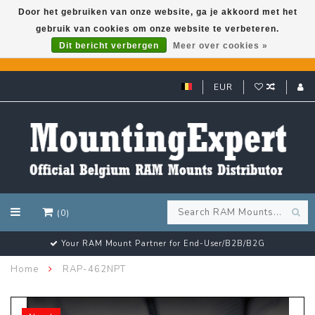
Door het gebruiken van onze website, ga je akkoord met het
gebruik van cookies om onze website te verbeteren.
GARMIN GPS met een superkorting tot 50%? Klik hier!
Dit bericht verbergen
Meer over cookies »
EUR
(0)
Your RAM Mount Partner for End-User/B2B/B2G
Home
RAP-462NPT