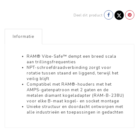
Deel dit product
Informatie
RAM® Vibe-Safe™ dempt een breed scala
aan trillingsfrequenties
NPT-schroefdraadverbinding zorgt voor
rotatie tussen staand en liggend, terwijl het
veilig blijft
Compatibel met RAM®-houders met het
AMPS-gatenpatroon met 2 gaten en de
metalen diamant kogeladapter (RAM-B-238U)
voor elke B-maat kogel- en socket montage
Unieke structuur en doordacht ontworpen met
alle industrieën en toepassingen in gedachten