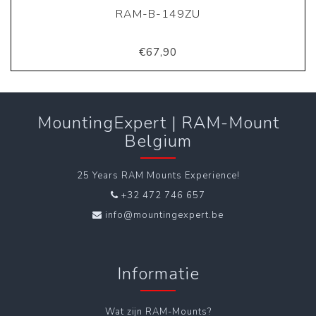
RAM-B-149ZU
€67,90
MountingExpert | RAM-Mount
Belgium
25 Years RAM Mounts Experience!
+32 472 746 657
info@mountingexpert.be
Informatie
Wat zijn RAM-Mounts?